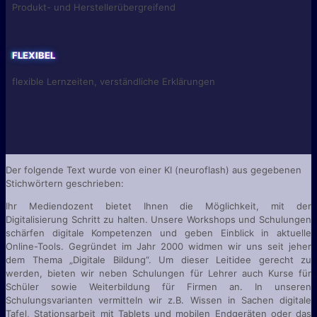
Produkt- und Herstellerübergreifend
FLEXIBEL
flexible Lernzeiten, verständliche Erklärungen
Der folgende Text wurde von einer KI (neuroflash) aus gegebenen
Stichwörtern geschrieben:
Ihr Mediendozent bietet Ihnen die Möglichkeit, mit der
Digitalisierung Schritt zu halten. Unsere Workshops und Schulungen
schärfen digitale Kompetenzen und geben Einblick in aktuelle
Online-Tools. Gegründet im Jahr 2000 widmen wir uns seit jeher
dem Thema „Digitale Bildung“. Um dieser Leitidee gerecht zu
werden, bieten wir neben Schulungen für Lehrer auch Kurse für
Schüler sowie Weiterbildung für Firmen an. In unseren
Schulungsvarianten vermitteln wir z.B. Wissen in Sachen digitale
Tafel, Stationsarbeit mit Tablets und mobilen Endgeräten oder das