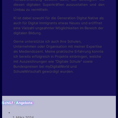
diesen digitalen Superkräften auszustatten und den
Umbau zu vermitteln.
KI ist dabei sowohl für die Generation Digital Native als
auch für Digital Immigrants etwas Neues und eröffnet
eine Vielzahl ungeahnter Möglichkeiten im Bereich der
digitalen Bildung.
Gerne unterstütze ich auch Ihre Schulen,
Unternehmen oder Organisation mit meiner Expertise
als Mediendozent. Meine praktische Erfahrung konnte
ich bereits erfolgreich in Projekte einbringen, welche
mit Auszeichnungen wie "Digitale Schule" sowie
Bundespreisen bei myDigitalWorld und
SchuleWirtschaft gewürdigt wurden.
SchiLf - Angebote
1. März 2024