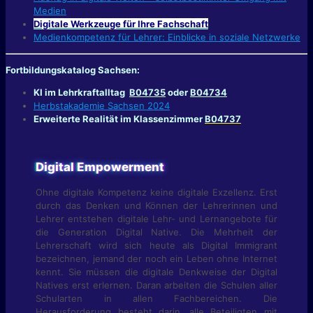
Medien
Digitale Werkzeuge für Ihre Fachschaft
Medienkompetenz für Lehrer: Einblicke in soziale Netzwerke
Fortbildungskatalog Sachsen:
KI im Lehrkraftalltag
B04735
oder
B04734
Herbstakademie Sachsen 2024
Erweiterte Realität im Klassenzimmer
B04737
Digital Empowerment
Ohne digitale Kompetenz keine digitale Exzellenz. Erst
durch das Denken und Können der Lehrerinnen und
Lehrer entstehen digitale Lehr- und Lernangebote für
die Generation Digital Native. Die Mehrheit der
Lehrerschaft wird sich heute als Digital Immigrant
bezeichnen, jemand der noch ein Leben ohne Internet
kennt. Sie müssen die digitale Denkweise der Digital
Natives erst erlernen. Daran arbeiten die Schulen aller
Schularten in allen Fachbereichen. Die
Herausforderung besteht darin, alle Beteiligten mit