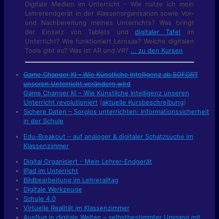
Digitale Medien im Unterricht - Wie nutze ich mein
Lehrerendgerät in der Klassenorganisation sowie Vor-
und Nachbereitung meines Unterrichts? Was bringt
der Einsatz von Tablets und
digitaler Tafel
im
Unterricht? Wie funktioniert Lernsax? Welche digitalen
Tools gibt es? Was ist AR und VR?
... zu den Kursen
Game Changer KI - Wie Künstliche Intelligenz ab SOFORT
unseren Unterricht verändern wird
Game Changer KI – Wie Künstliche Intelligenz unseren
Unterricht revolutioniert
(
aktuelle Kursbeschreibung
)
Sichere Daten – Sorglos unterrichten: Informationssicherheit
in der Schule
Edu-Breakout – auf analoger & digitaler Schatzsuche im
Klassenzimmer
Digital Organisiert - Mein Lehrer-Endgerät
IPad im Unterricht
Bildbearbeitung im Lehreralltag
Digitale Werkzeuge
Schule 4.0
Virtuelle Realität im Klassenzimmer
Ausflug in digitale Welten – selbstbestimmter Umgang mit