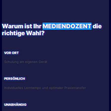
Warum ist Ihr
MEDIENDOZENT
die
richtige Wahl?
VOR ORT
Schulung am eigenen Gerät
PERSÖNLICH
Individuelles Lerntempo und optimaler Praxistransfer
UNABHÄNGIG