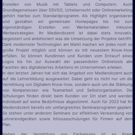
Erstellen von Musik mit Tablets und Computern. Auch
Grundlagenwissen über DSVGO, Urheberrecht oder Onlinemarketing
gehört hierbei zum Standardprogramm. Als Highlight organisieren
und gestalten wir gemeinsam Homepages bis hin zum
eigenständigen Erstellen von Werbematerialien inklusive
Werbestrategien. Ihr Mediendozent ist dabei stets innovativ,
begeistert und ambitioniert was die Umsetzung der Projekte betrifft.
Dank modernster Technologien am Markt machen wir jedes noch so
große Projekt möglich und können es mit neuestem Know-How
erfüllen. So können Kundinnen und Kunden vom Entwurf eines
Logos bis hin zur Auswahl der passendsten Onlinetools alle
Facetten des digitalisiertes Arbeitens im Unternehmen erleben.
In den letzten Jahren hat sich das Angebot von Mediendozent auch
auf die Lehrerbildung ausgeweitet. Dabei geht es nicht nur um die
Vermittlung von Digitalem Know-how, sondern auch um die Stärkung
von Kompetenzen wie Teamarbeit und Selbstorganisation. Die
Schulungen finden direkt beim Kunden vor Ort statt und werden
individuell auf seine Bedürfnisse abgestimmt. Auch für 2023 hat Ihr
Mediendozent bereits ein umfangreiches Seminarprogramm geplant.
So stehen unter anderem Seminare zur effektiven Verwendung von
Lehrerendgeräten sowie Inhouseschulungen für Firmen auf dem
Plan.
Neben der Vermittlung von Fachwissen ist es Ihrem