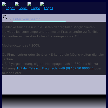
✕
Entdecke
tauche ein
in die Tiefen der digitalen Möglichkeiten
individuelles Lerntempo und optimalen Praxistransfer zu flexiblen
Lernzeiten mit verständlichen Erklärungen - vor Ort.
Mediendozent seit 2005.
Ob Firma, Lehrer oder Schüler - Erkunde die Möglichkeiten digitaler
Technik
z.B. Flyergestaltung, eigene Homepage auch in 360° bis hin zur
Nutzung
digitaler Tafeln
...
Frag nach: +49 (0) 157 50 886644
oder
tauche tiefer ...