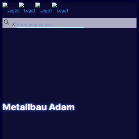
✕
Metallbau Adam