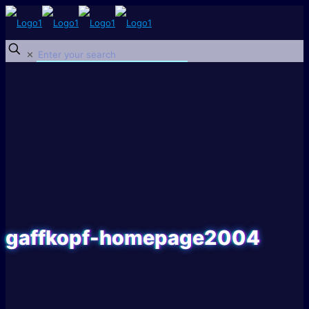
✕
gaffkopf-homepage2004