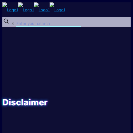
✕
Disclaimer