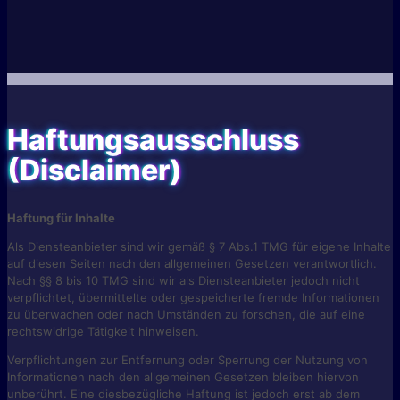
Haftungsausschluss
(Disclaimer)
Haftung für Inhalte
Als Diensteanbieter sind wir gemäß § 7 Abs.1 TMG für eigene Inhalte
auf diesen Seiten nach den allgemeinen Gesetzen verantwortlich.
Nach §§ 8 bis 10 TMG sind wir als Diensteanbieter jedoch nicht
verpflichtet, übermittelte oder gespeicherte fremde Informationen
zu überwachen oder nach Umständen zu forschen, die auf eine
rechtswidrige Tätigkeit hinweisen.
Verpflichtungen zur Entfernung oder Sperrung der Nutzung von
Informationen nach den allgemeinen Gesetzen bleiben hiervon
unberührt. Eine diesbezügliche Haftung ist jedoch erst ab dem