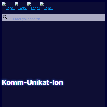
✕
Komm-Unikat-Ion